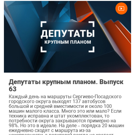
Депутаты крупным планом. Выпуск
63
Каждый день на маршруты Сергиево-Посадского
городского округа выходят 137 автобусов
большой и средней вместимости и около 100
машин малого класса. Много это или мало? Если
техника исправна и штат укомплектован, то
потребности округа закрываются примерно на
98%. Но это в идеале. На деле – порядка 20 машин
ежедневно сходят с маршрута из-за