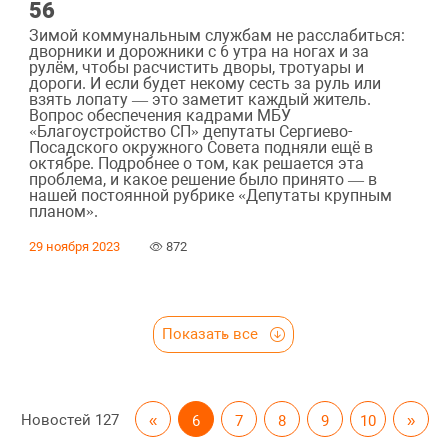
56
Зимой коммунальным службам не расслабиться:
дворники и дорожники с 6 утра на ногах и за
рулём, чтобы расчистить дворы, тротуары и
дороги. И если будет некому сесть за руль или
взять лопату — это заметит каждый житель.
Вопрос обеспечения кадрами МБУ
«Благоустройство СП» депутаты Сергиево-
Посадского окружного Совета подняли ещё в
октябре. Подробнее о том, как решается эта
проблема, и какое решение было принято — в
нашей постоянной рубрике «Депутаты крупным
планом».
29 ноября 2023
872
Показать все
Новостей
127
«
6
7
8
9
10
»