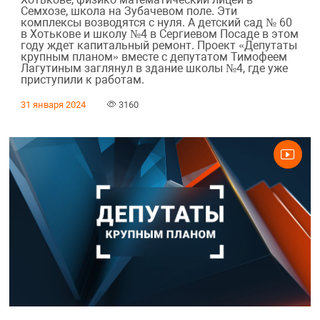
Семхозе, школа на Зубачевом поле. Эти
комплексы возводятся с нуля. А детский сад № 60
в Хотькове и школу №4 в Сергиевом Посаде в этом
году ждет капитальный ремонт. Проект «Депутаты
крупным планом» вместе с депутатом Тимофеем
Лагутиным заглянул в здание школы №4, где уже
приступили к работам.
31 января 2024
3160