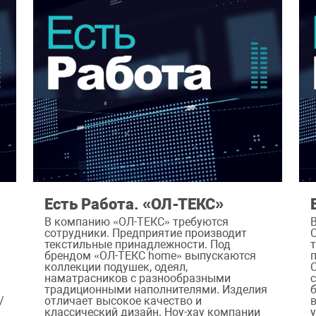
Есть Работа. «ОЛ-ТЕКС»
В компанию «ОЛ-ТЕКС» требуются
сотрудники. Предприятие производит
текстильные принадлежности. Под
брендом «ОЛ-ТЕКС home» выпускаются
коллекции подушек, одеял,
наматрасников с разнообразными
традиционными наполнителями. Изделия
/
отличает высокое качество и
классический дизайн. Ноу-хау компании