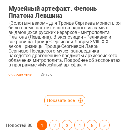
Музейный артефакт. Фелонь
Платона Левшина
«Золотым веком» для Троице-Сергиева монастыря
было время настоятельства одного из самых
выдающихся русских иерархов - митрополита
Платона (Левшина). В экспозиции «Реликвии и
сокровища Троице-Сергиевой Лавры XVIII–XIX
веков» ризницы Троице-Сергиевой Лавры
Сергиево-Посадского музея-заповедника
находятся драгоценные предметы архиерейского
облачения митрополита. Подробнее об экспонатах
в программе «Музейный артефакт».
25 июня 2026
175
Показать все
Новостей
86
1
2
3
4
5
»