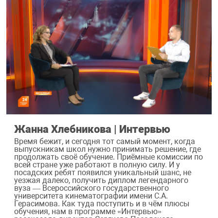
Жанна Хлебникова | Интервью
Время бежит, и сегодня тот самый момент, когда
выпускникам школ нужно принимать решение, где
продолжать своё обучение. Приёмные комиссии по
всей стране уже работают в полную силу. И у
посадских ребят появился уникальный шанс, не
уезжая далеко, получить диплом легендарного
вуза — Всероссийского государственного
университета кинематографии имени С.А.
Герасимова. Как туда поступить и в чём плюсы
обучения, нам в программе «Интервью»