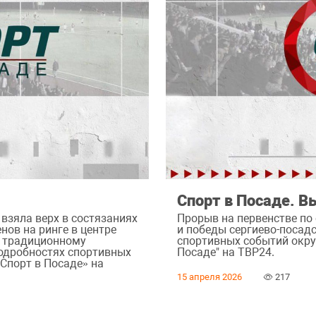
Спорт в Посаде. В
взяла верх в состязаниях
Прорыв на первенстве по 
нов на ринге в центре
и победы сергиево-посад
а традиционному
спортивных событий округ
 подробностях спортивных
Посаде" на ТВР24.
«Спорт в Посаде» на
15 апреля 2026
217