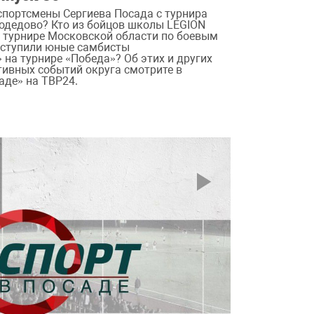
спортсмены Сергиева Посада с турнира
одедово? Кто из бойцов школы LEGION
а турнире Московской области по боевым
ыступили юные самбисты
 на турнире «Победа»? Об этих и других
тивных событий округа смотрите в
аде» на ТВР24.