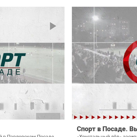
Спорт в Посаде. В
ай в Павловском Посаде
«Хрустальный лёд» засия