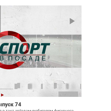
ыпуск 74
л в такт звёздам-любителям фигурного