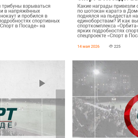
л трибуны взрываться
Какие награды привезли 
и в напряжённых
по шотокан каратэ в Дом
 нокаут и пробился в
поднялся на пьедестал н
 подробностях спортивных
единоборствам? И как в
«Спорт в Посаде» на
спорткомплекса «Орбита»
ярких подробностях спор
спецпроекте «Спорт в Пос
14 мая 2026
225