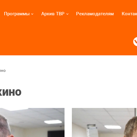
Программы
Архив ТВР
Рекламодателям
Конта
ино
кино