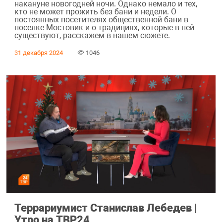
накануне новогодней ночи. Однако немало и тех,
кто не может прожить без бани и недели. О
постоянных посетителях общественной бани в
поселке Мостовик и о традициях, которые в ней
существуют, расскажем в нашем сюжете.
31 декабря 2024
1046
Террариумист Станислав Лебедев |
Утро на ТВР24