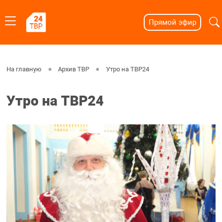
Прямой эфир
На главную
Архив ТВР
Утро на ТВР24
Утро на ТВР24