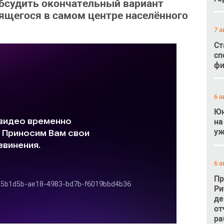
обсудить окончательный вариант
дящегося в самом центре населённого
7 а
Ст
сп
фи
6 а
Юн
на
уж
6 а
Пр
Ри
де
от
ра