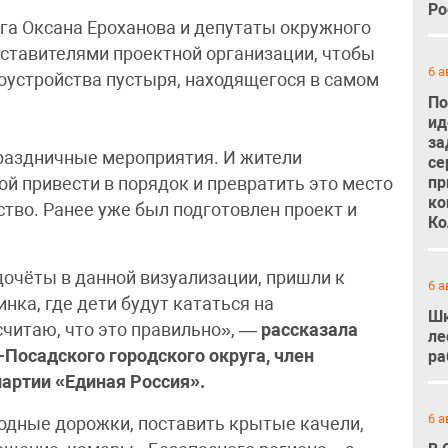
Ро
уга Оксана Ероханова и депутаты окружного
дставителями проектной организации, чтобы
6 а
оустройства пустыря, находящегося в самом
По
ид
за
праздничные мероприятия. И жители
се
пр
й привести в порядок и превратить это место
ко
тво. Ранее уже был подготовлен проект и
Ко
дочёты в данной визуализации, пришли к
6 а
нка, где дети будут кататься на
Шк
считаю, что это правильно», —
рассказала
ле
-Посадского городского округа, член
ра
партии «Единая Россия».
6 а
одные дорожки, поставить крытые качели,