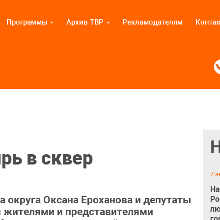
Программы
Архив ТВР
Рекламодателям
Конта
рь в сквер
7 а
На
а округа Оксана Ероханова и депутаты
Ро
лю
с жителями и представителями
го