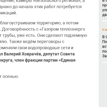
В 
ещение, камеры «Безопасного региона», а
пр
днако до начала этих работ потребуется
ул
никаций.
дв
 благоустраиваем территорию, а потом
. Договорённость с «Газпром теплоэнерго
6 а
т трубы, уже есть. Они сделают подземную
В 
млю. Также ведём переговоры с
По
вс
поменяли свои водопроводные сети и
по
л Валерий Ховрачёв, депутат Совета
Зв
округа, член фракции партии «Единая
т осенью.