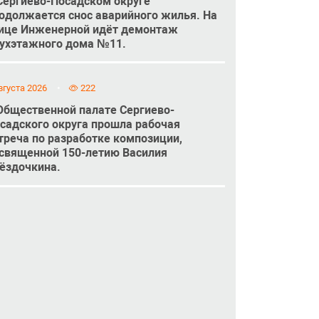
Сергиево-Посадском округе
одолжается снос аварийного жилья. На
ице Инженерной идёт демонтаж
ухэтажного дома №11.
вгуста 2026
222
Общественной палате Сергиево-
садского округа прошла рабочая
треча по разработке композиции,
священной 150-летию Василия
ёздочкина.