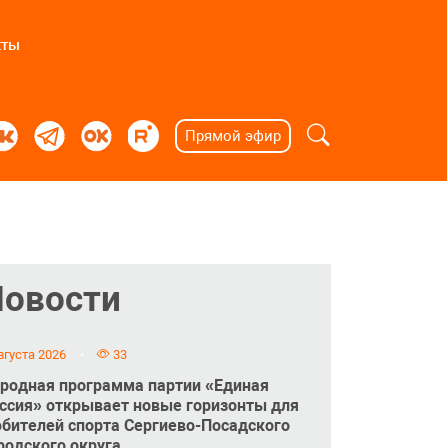
кты
Прямой эфир
Новости
вгуста 2026
33
родная программа партии «Единая
ссия» открывает новые горизонты для
бителей спорта Сергиево-Посадского
родского округа.