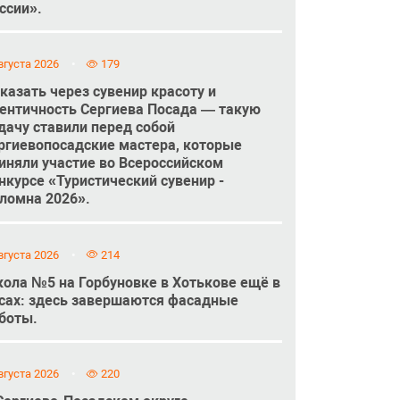
ссии».
вгуста 2026
179
казать через сувенир красоту и
ентичность Сергиева Посада — такую
дачу ставили перед собой
ргиевопосадские мастера, которые
иняли участие во Всероссийском
нкурсе «Туристический сувенир -
ломна 2026».
вгуста 2026
214
ола №5 на Горбуновке в Хотькове ещё в
сах: здесь завершаются фасадные
боты.
вгуста 2026
220