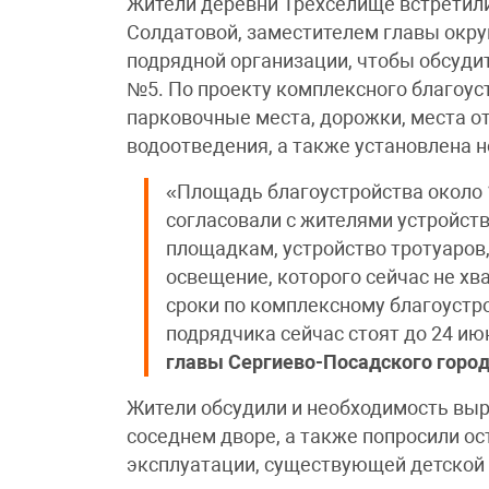
Жители деревни Трёхселище встретили
Солдатовой, заместителем главы окр
подрядной организации, чтобы обсуди
№5. По проекту комплексного благоус
парковочные места, дорожки, места о
водоотведения, а также установлена 
«Площадь благоустройства около 
согласовали с жителями устройст
площадкам, устройство тротуаров
освещение, которого сейчас не хв
сроки по комплексному благоустро
подрядчика сейчас стоят до 24 и
главы Сергиево-Посадского город
Жители обсудили и необходимость выру
соседнем дворе, а также попросили ос
эксплуатации, существующей детской