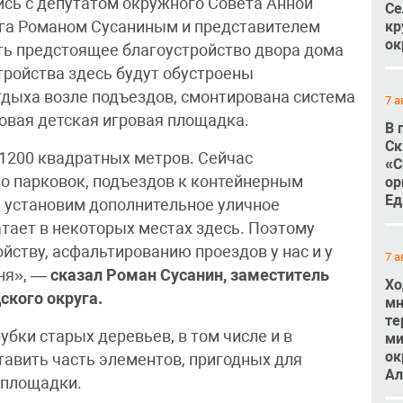
сь с депутатом окружного Совета Анной
Се
кр
уга Романом Сусаниным и представителем
ок
ть предстоящее благоустройство двора дома
тройства здесь будут обустроены
тдыха возле подъездов, смонтирована система
7 а
новая детская игровая площадка.
В 
Ск
1200 квадратных метров. Сейчас
«С
во парковок, подъездов к контейнерным
ор
Ед
, установим дополнительное уличное
атает в некоторых местах здесь. Поэтому
йству, асфальтированию проездов у нас и у
7 а
юня», —
сказал Роман Сусанин, заместитель
Хо
ского округа.
мн
те
бки старых деревьев, в том числе и в
ми
ок
тавить часть элементов, пригодных для
Ал
 площадки.