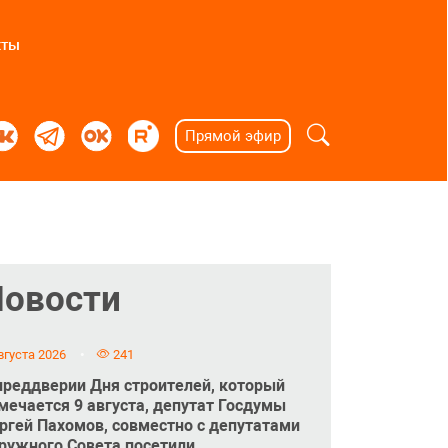
кты
Прямой эфир
Новости
вгуста 2026
241
преддверии Дня строителей, который
мечается 9 августа, депутат Госдумы
ргей Пахомов, совместно с депутатами
ружного Совета посетили