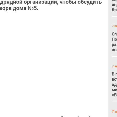
дрядной организации, чтобы обсудить
ин
вора дома №5.
Кр
7 а
Сп
По
ра
вы
7 а
В 
вс
ад
ми
«В
7 а