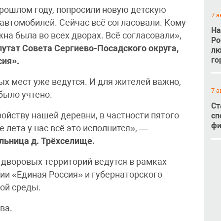
прошлом году, попросили новую детскую
7 а
 автомобилей. Сейчас всё согласовали. Кому-
На
жна была во всех дворах. Всё согласовали»,
Ро
путат Совета Сергиево-Посадского округа,
лю
го
сия».
х мест уже ведутся. И для жителей важно,
7 а
было учтено.
Ст
ойству нашей деревни, в частности пятого
сп
фи
е лета у нас всё это исполнится», —
льница д. Трёхселище.
 дворовых территорий ведутся в рамках
и «Единая Россия» и губернаторского
ой среды.
ва.