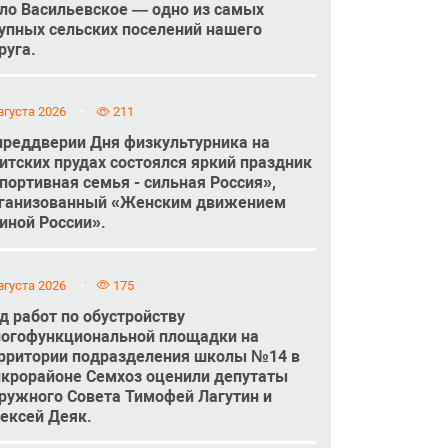
ло Васильевское — одно из самых
упных сельских поселений нашего
руга.
вгуста 2026
211
преддверии Дня физкультурника на
итских прудах состоялся яркий праздник
портивная семья - сильная Россия»,
ганизованный «Женским движением
иной России».
вгуста 2026
175
д работ по обустройству
огофункциональной площадки на
рритории подразделения школы №14 в
крорайоне Семхоз оценили депутаты
ружного Совета Тимофей Лагутин и
ексей Деяк.