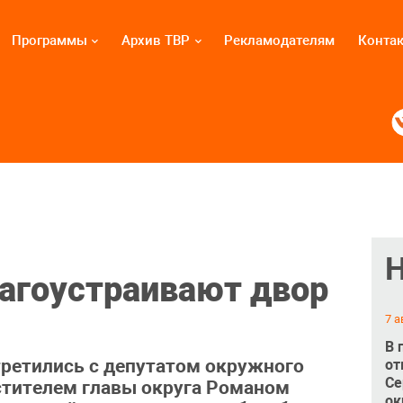
Программы
Архив ТВР
Рекламодателям
Конта
агоустраивают двор
7 а
В 
ретились с депутатом окружного
от
Се
стителем главы округа Романом
ок