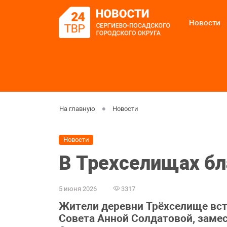
Новости
На главную
Новости
Новости
В Трехселищах бл
5 июня 2026
3317
Жители деревни Трёхселище вст
Совета Анной Солдатовой, заме