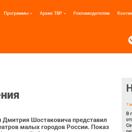
Программы
Архив ТВР
Рекламодателям
Конта
ения
7 а
В 
и Дмитрия Шостаковича представил
от
Се
еатров малых городов России. Показ
ок