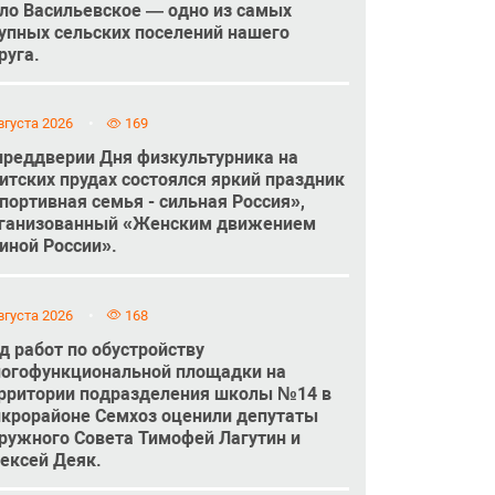
ло Васильевское — одно из самых
упных сельских поселений нашего
руга.
вгуста 2026
169
преддверии Дня физкультурника на
итских прудах состоялся яркий праздник
портивная семья - сильная Россия»,
ганизованный «Женским движением
иной России».
вгуста 2026
168
д работ по обустройству
огофункциональной площадки на
рритории подразделения школы №14 в
крорайоне Семхоз оценили депутаты
ружного Совета Тимофей Лагутин и
ексей Деяк.