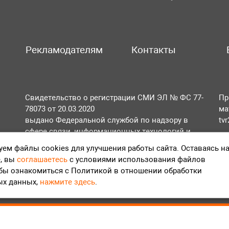
Рекламодателям
Контакты
Свидетельство о регистрации СМИ ЭЛ № ФС 77-
Пр
78073 от 20.03.2020
ма
выдано Федеральной службой по надзору в
tv
сфере связи, информационных технологий и
По
массовых коммуникаций (Роскомнадзор).
ем файлы cookies для улучшения работы сайта. Оставаясь н
Те
, вы
соглашаетесь
с условиями использования файлов
Положение об обработке персональных данных
обы ознакомиться с Политикой в отношении обработки
Согласие на обработку персональных данных
ых данных,
нажмите здесь
.