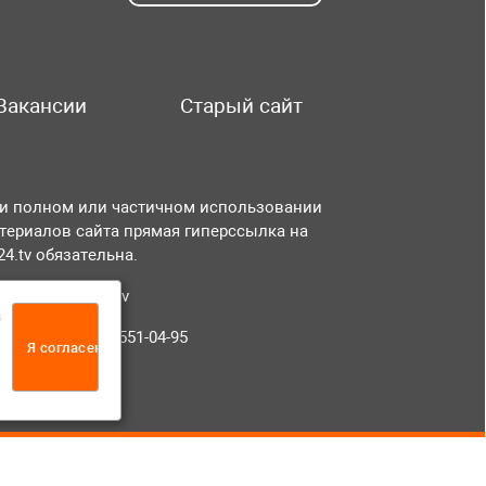
Вакансии
Старый сайт
и полном или частичном использовании
териалов сайта прямая гиперссылка на
r24.tv обязательна.
чта:
info@tvr24.tv
а
лефон: +7 (496) 551-04-95
Я согласен
12+