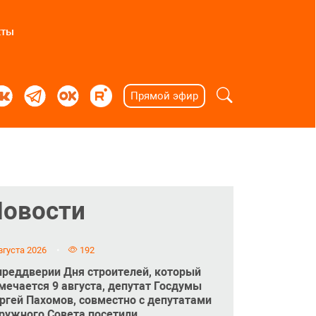
кты
Прямой эфир
Новости
вгуста 2026
192
преддверии Дня строителей, который
мечается 9 августа, депутат Госдумы
ргей Пахомов, совместно с депутатами
ружного Совета посетили