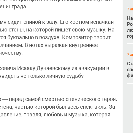
енинграда.
7 а
На
мя сидит спиной к залу. Его костюм испачкан
Ро
ью стены, на которой пишет свою музыку. На
лю
го
ся буквально в воздухе. Композитор творит
лчанием. В нотах выражая внутреннее
ночеству.
7 а
Ст
овича Исааку Дунаевскому из эвакуации в
сп
фи
увидеть не только личную судьбу
е — перед самой смертью сценического героя.
стена, частью которой был весь спектакль. За
авление, травля, любовь и музыка, которая