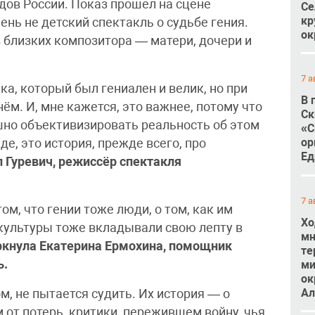
дов России. Показ прошел на сцене
Се
кр
ень не детский спектакль о судьбе гения.
ок
 близких композитора — матери, дочери и
7 а
ка, который был гениален и велик, но при
В 
ём. И, мне кажется, это важнее, потому что
Ск
шно объективизировать реальность об этом
«С
ор
де, это история, прежде всего, про
Ед
 Гуревич, режиссёр спектакля
7 а
м, что гении тоже люди, о том, как им
Хо
 культуры тоже вкладывали свою лепту в
мн
ркнула Екатерина Ермохина, помощник
те
ь.
ми
ок
Ал
ом, не пытается судить. Их история — о
от потерь, критики, пережившем войну, чья