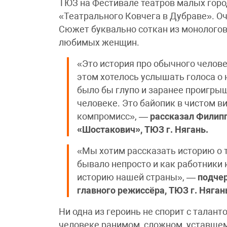
ТЮЗ на Фестивале театров малых горо
«Театрального Ковчега в Дубраве». Оч
Сюжет буквально соткан из монологов
любимых женщин.
«Это история про обычного челове
этом хотелось услышать голоса о н
было бы глупо и заранее проигры
человеке. Это байопик в чистом ви
компромисс», —
рассказал Филипп
«Шостакович», ТЮЗ г. Нягань.
«Мы хотим рассказать историю о то
бывало непросто и как работники
историю нашей страны», —
подче
главного режиссёра, ТЮЗ г. Няган
Ни одна из героинь не спорит с талант
человеке ранимом, сложном, уставшем 