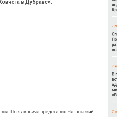
Ковчега в Дубраве».
ин
Кр
7 а
Сп
По
ра
вы
7 а
В 
вс
ад
ми
«В
рия Шостаковича представил Няганьский
7 а