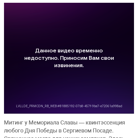
Митинг у Мемориала Славы — квинтэссенция
любого Дня Победы в Сергиевом Посаде.