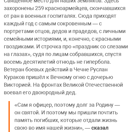
Священное место для наших земляков. Здесь
захоронены 259 красноармейцев, скончавшихся
от ран в военных госпиталях. Сюда приходят
каждый год с самым сокровенным — с
портретами отцов, дедов и прадедов, с личными
семейными историями, и, конечно, с красными
гвоздиками. И строчка про «праздник со слезами
на глазах», судя по лицам собравшихся, спустя
восемь десятилетий отнюдь не гипербола.
Ветеран боевых действий в Чечне Руслан
Кураков пришёл к Вечному огню с дочерью
Викторией. На фронтах Великой Отечественной
воевал его двоюродный дед.
«Сам я офицер, поэтому долг за Родину —
он святой. И поэтому мы пришли почтить
память погибших, которые отдали жизнь
свою во имя нашей жизни», —
сказал