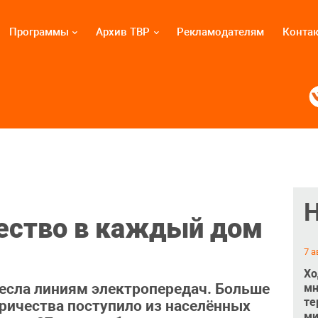
Программы
Архив ТВР
Рекламодателям
Конта
ество в каждый дом
7 а
Хо
есла линиям электропередач. Больше
мн
те
ричества поступило из населённых
ми