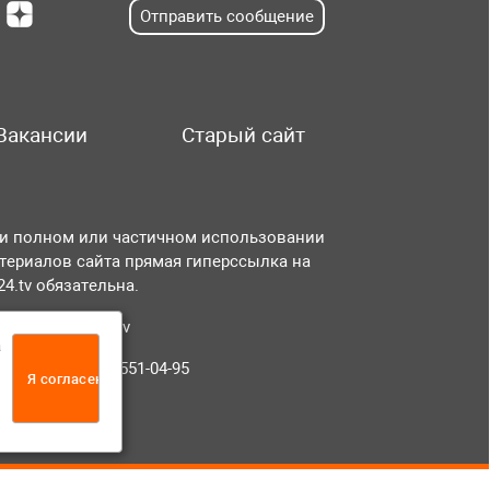
Отправить сообщение
Вакансии
Старый сайт
и полном или частичном использовании
териалов сайта прямая гиперссылка на
r24.tv обязательна.
чта:
info@tvr24.tv
а
лефон: +7 (496) 551-04-95
Я согласен