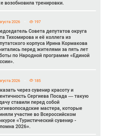
е возобновила тренировки.
вгуста 2026
197
едседатель Совета депутатов округа
та Тихомирова и её коллега из
путатского корпуса Ирина Кормакова
читались перед жителями за пять лет
боты по Народной программе «Единой
ссии».
вгуста 2026
185
казать через сувенир красоту и
ентичность Сергиева Посада — такую
дачу ставили перед собой
ргиевопосадские мастера, которые
иняли участие во Всероссийском
нкурсе «Туристический сувенир -
ломна 2026».