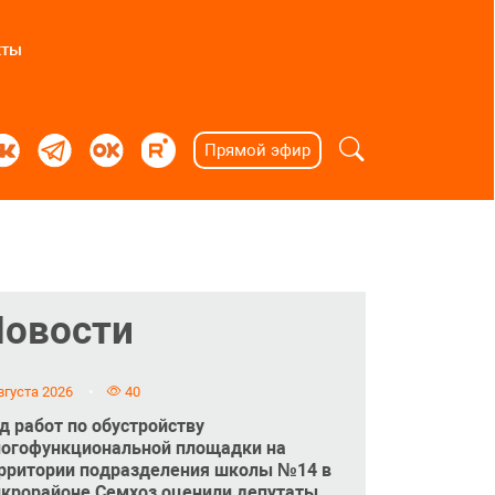
кты
Прямой эфир
Новости
вгуста 2026
40
д работ по обустройству
огофункциональной площадки на
рритории подразделения школы №14 в
крорайоне Семхоз оценили депутаты