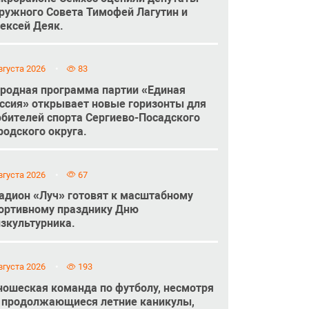
ружного Совета Тимофей Лагутин и
ексей Деяк.
вгуста 2026
83
родная программа партии «Единая
ссия» открывает новые горизонты для
бителей спорта Сергиево-Посадского
родского округа.
вгуста 2026
67
адион «Луч» готовят к масштабному
ортивному празднику Дню
зкультурника.
вгуста 2026
193
ошеская команда по футболу, несмотря
 продолжающиеся летние каникулы,