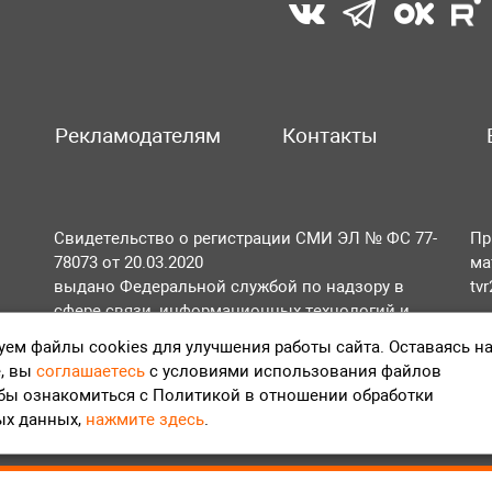
Рекламодателям
Контакты
Свидетельство о регистрации СМИ ЭЛ № ФС 77-
Пр
78073 от 20.03.2020
ма
выдано Федеральной службой по надзору в
tv
сфере связи, информационных технологий и
По
массовых коммуникаций (Роскомнадзор).
ем файлы cookies для улучшения работы сайта. Оставаясь н
Те
, вы
соглашаетесь
с условиями использования файлов
Положение об обработке персональных данных
обы ознакомиться с Политикой в отношении обработки
Согласие на обработку персональных данных
ых данных,
нажмите здесь
.