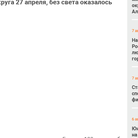
руга 27 апреля, без света оказалось
ок
Ал
7 а
На
Ро
лю
го
7 а
Ст
сп
фи
6 а
Юн
на