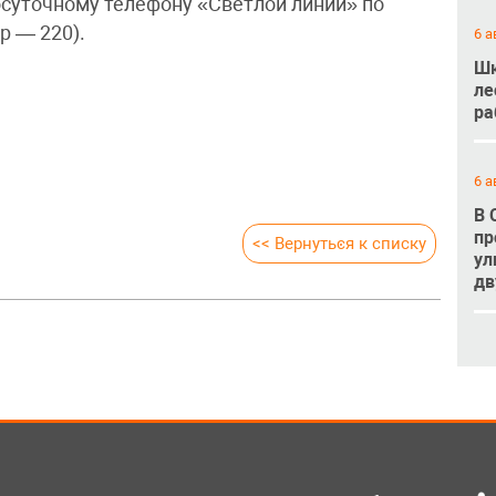
суточному телефону «Светлой линии» по
р — 220).
6 а
Шк
ле
ра
6 а
В 
пр
<< Вернуться к списку
ул
дв