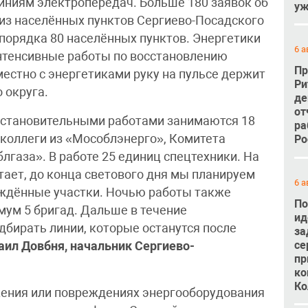
иниям электропередач. Больше 180 заявок об
уж
из населённых пунктов Сергиево-Посадского
ь порядка 80 населённых пунктов. Энергетики
6 а
нтенсивные работы по восстановлению
Пр
естно с энергетиками руку на пульсе держит
Ри
 округа.
де
от
сстановительными работами занимаются 18
ра
 коллеги из «Мособлэнерго», Комитета
Ро
блгаза». В работе 25 единиц спецтехники. На
тает, до конца светового дня мы планируем
6 а
еждённые участки. Ночью работы также
По
мум 5 бригад. Дальше в течение
ид
дбирать линии, которые останутся после
за
се
аил Довбня, начальник Сергиево-
пр
ко
Ко
ения или повреждениях энергооборудования