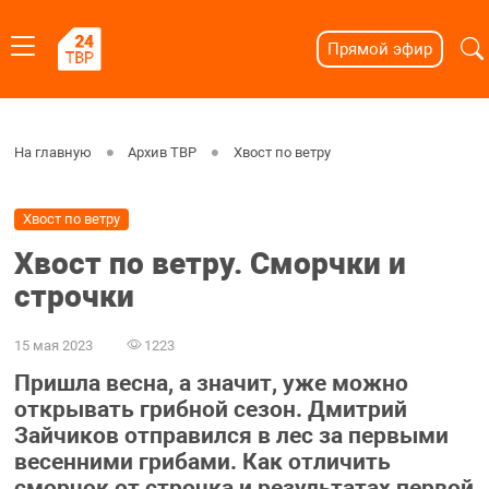
Прямой эфир
На главную
Архив ТВР
Хвост по ветру
Хвост по ветру
Хвост по ветру. Сморчки и
строчки
15 мая 2023
1223
Пришла весна, а значит, уже можно
открывать грибной сезон. Дмитрий
Зайчиков отправился в лес за первыми
весенними грибами. Как отличить
сморчок от строчка и результатах первой