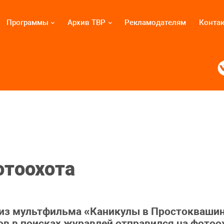
Программы
Архив ТВР
Рекламодателям
Конта
отоохота
из мультфильма «Каникулы в Простокваши
 в поисках журавлей отправился на фотоохо