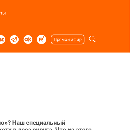
кты
Прямой эфир
но»? Наш специальный
ту в леса округа. Что из этого