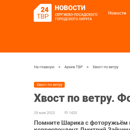
Новости
На главную
Архив ТВР
Хвост по ветру
Хвост по ветру
Хвост по ветру. Ф
29 мая 2023
1420
Помните Шарика с фоторужьём 
корреспондент Дмитрий Зайчиков