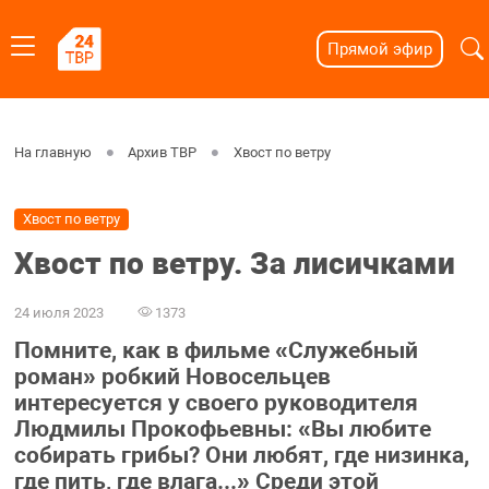
Прямой эфир
На главную
Архив ТВР
Хвост по ветру
Хвост по ветру
Хвост по ветру. За лисичками
24 июля 2023
1373
Помните, как в фильме «Служебный
роман» робкий Новосельцев
интересуется у своего руководителя
Людмилы Прокофьевны: «Вы любите
собирать грибы? Они любят, где низинка,
где пить, где влага...» Среди этой