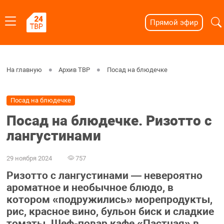
Прямой эфир
На главную
Архив ТВР
Посад на блюдечке
Посад на блюдечке
Посад на блюдечке. Ризотто с
лангустинами
29 ноября 2024
757
Ризотто с лангустинами — невероятно
ароматное и необычное блюдо, в
котором «подружились» морепродукты,
рис, красное вино, бульон биск и сладкие
томаты. Шеф-повар кафе «Пастная» в